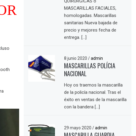
QUIRÚRGICAS o
POR
MASCARILLAS FACIALES,
homologadas. Mascarillas
sanitarias Nueva bajada de
precio y mejores fecha de
entrega. […]
cluso
8 junio 2020
/
admin
MASCARILLAS POLÍCIA
tooth
NACIONAL
Hoy os traemos la mascarilla
ra
de la policía nacional. Tras el
éxito en ventas de la mascarilla
con la bandera […]
29 mayo 2020
/
admin
MASCARILLA GUARDIA