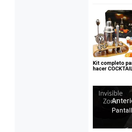
Kit completo pa
hacer COCKTAI
Navegación
de
Anteri
entradas
Pantall
Entra
anteri