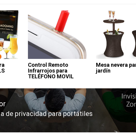
ra
Control Remoto
Mesa nevera pa
LS
Infrarrojos para
jardín
TELÉFONO MOVIL
or
a de privacidad para portátiles
da
or: