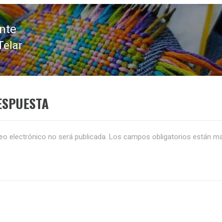
nte
Telar
da
nte:
ESPUESTA
eo electrónico no será publicada.
Los campos obligatorios están m